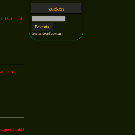
zoeken
HD Dartboard
Geavanceerd zoeken
artboard
esigner GmbH