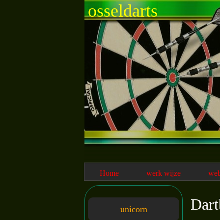
osseldarts
Home
werk wijze
we
Dart
unicorn