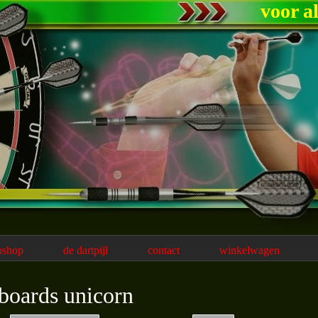
voor a
bshop
de dartpijl
contact
winkelwagen
boards unicorn