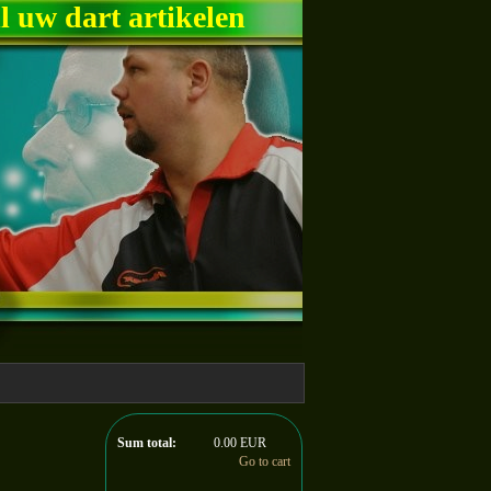
ll uw dart artikelen
Sum total:
0.00 EUR
Go to cart