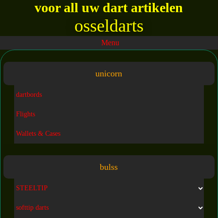
voor all uw dart artikelen
osseldarts
Menu
unicorn
dartbords
Flights
Wallets & Cases
bulss
STEELTIP
softtip darts