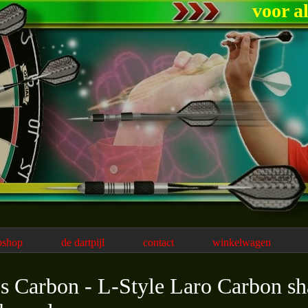
voor a
bshop
de dartpijl
contact
winkelwagen
's Carbon - L-Style Laro Carbon sh