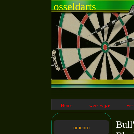
osseldarts
Home
werk wijze
we
Bull
unicorn