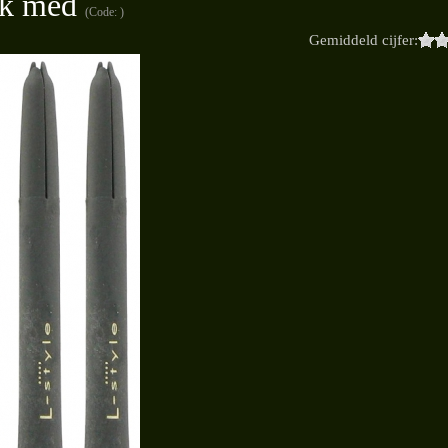
ck med
(Code:
)
Gemiddeld cijfer: