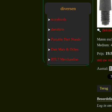
diversen
scorebords
dartshirts
Bekijk
Portable Dart Stands
Maten excl
Medium: 
Dart Mats & Oches
19.
Prijs:
RTL7 Merchandise
stel uw vr
Aantal:
Beoordeli
Log in om 