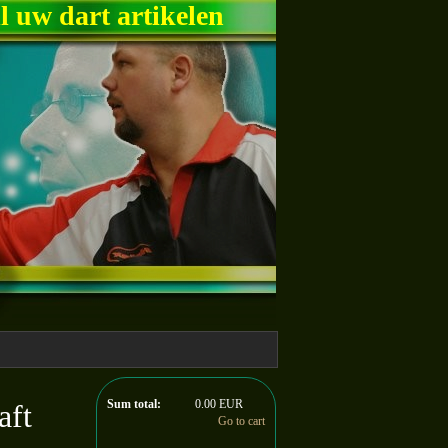
ll uw dart artikelen
Sum total:
0.00 EUR
aft
Go to cart