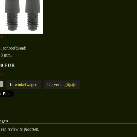
en
. schroefdraad:
48 mm.
90 EUR
aag
ngen
een review te plaatsen.