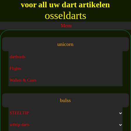
voor all uw dart artikelen
osseldarts
Menu
unicorn
dartbords
Flights
Wallets & Cases
bulss
STEELTIP
softtip darts